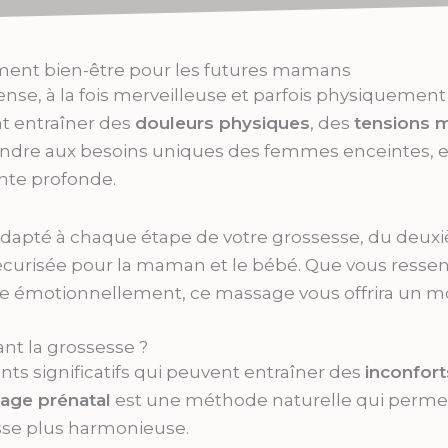
ent bien-être pour les futures mamans
ense, à la fois merveilleuse et parfois physiqueme
t entraîner des
douleurs physiques
, des
tensions m
ndre aux besoins uniques des femmes enceintes, en
nte profonde.
dapté à chaque étape de votre grossesse, du deux
écurisée pour la maman et le bébé. Que vous ressen
se émotionnellement, ce massage vous offrira un mo
nt la grossesse ?
ts significatifs qui peuvent entraîner des
inconfor
age prénatal
est une méthode naturelle qui perme
sse plus harmonieuse.