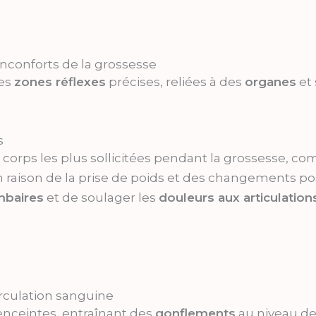
nconforts de la grossesse
des
zones réflexes
précises, reliées à des
organes
et 
s
 corps les plus sollicitées pendant la grossesse, c
raison de la prise de poids et des changements po
mbaires
et de soulager les
douleurs aux articulation
rculation sanguine
enceintes, entraînant des
gonflements
au niveau d