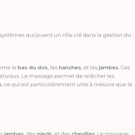
systèmes qui jouent un rôle clé dans la gestion du
omme le
bas du dos
, les
hanches
, et les
jambes
. Ces
sturaux. Le massage permet de relâcher les
s
, ce qui est particulièrement utile à mesure que le
es
jambes
, des
pieds
, et des
chevilles
. Le massage