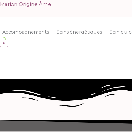
Aller
Marion Origine Âme
au
contenu
Accompagnements
Soins énergétiques
Soin du c
0
Prendre
rendez-vous