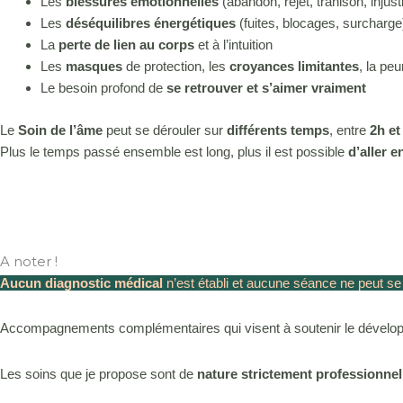
Les
blessures émotionnelles
(abandon, rejet, trahison, injus
Les
déséquilibres énergétiques
(fuites, blocages, surcharge
La
perte de lien au corps
et à l’intuition
Les
masques
de protection, les
croyances limitantes
, la pe
Le besoin profond de
se retrouver et s’aimer vraiment
Le
Soin de l’âme
peut se dérouler sur
différents temps
, entre
2h et
Plus le temps passé ensemble est long, plus il est possible
d’aller 
A noter !
Aucun diagnostic médical
n’est établi et aucune séance ne peut se
Accompagnements complémentaires qui visent à soutenir le développ
Les soins que je propose sont de
nature strictement professionnel