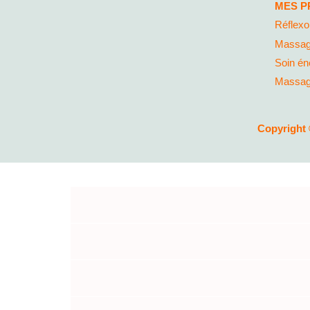
MES P
Réflexo
Massag
Soin én
Massage
Copyright 