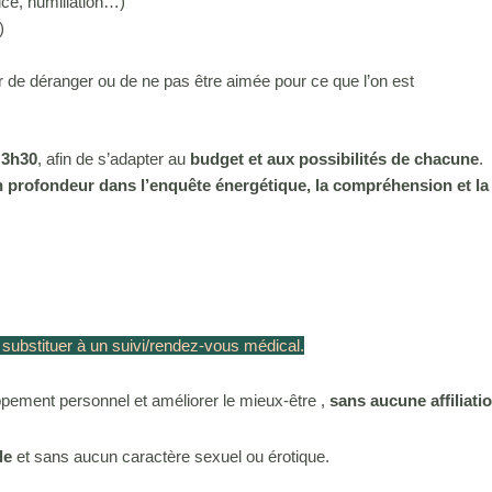
tice, humiliation…)
)
ur de déranger ou de ne pas être aimée pour ce que l’on est
 3h30
, afin de s’adapter au
budget et aux possibilités de chacune
.
en profondeur dans l’enquête énergétique, la compréhension et la 
 substituer à un suivi/rendez-vous médical.
ement personnel et améliorer le mieux-être ,
sans aucune affiliation 
le
et sans aucun caractère sexuel ou érotique.