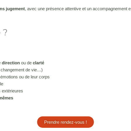
ans jugement
, avec une présence attentive et un accompagnement 
 ?
e
direction
ou de
clarté
n, changement de vie…)
s émotions ou de leur corps
le
s extérieures
-mêmes
Prendre rendez-vous !