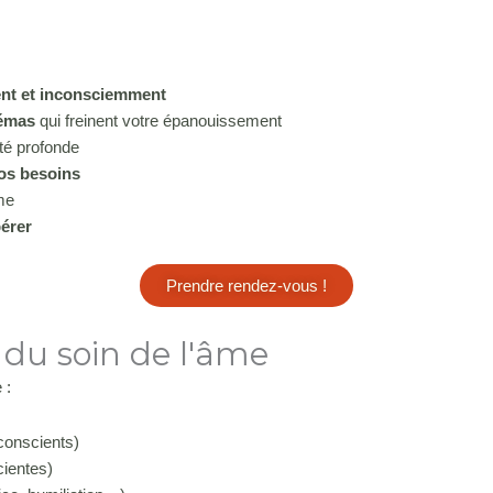
ent et inconsciemment
hémas
qui freinent votre épanouissement
ité profonde
vos besoins
me
bérer
Prendre rendez-vous !
 du soin de l'âme
 :
nconscients)
cientes)