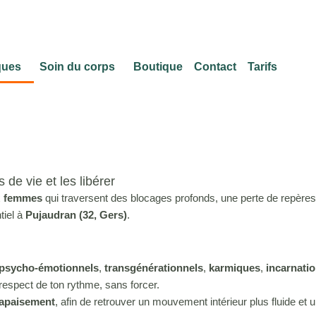
ques
Soin du corps
Boutique
Contact
Tarifs
e vie et les libérer
x
femmes
qui traversent des blocages profonds, une perte de repèr
tiel à
Pujaudran (32, Gers)
.
psycho-émotionnels
,
transgénérationnels
,
karmiques
,
incarnati
e respect de ton rythme, sans forcer.
 apaisement
, afin de retrouver un mouvement intérieur plus fluide et