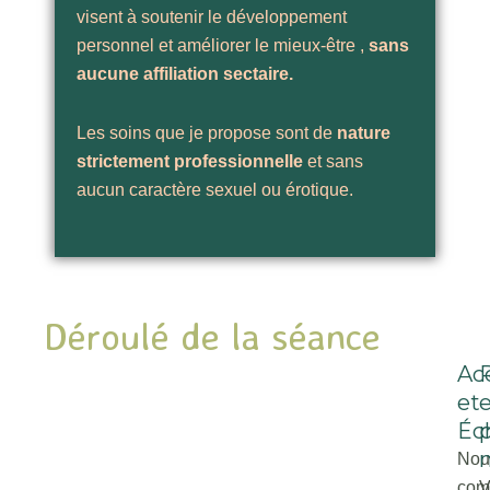
visent à soutenir le développement
personnel et améliorer le mieux-être ,
sans
aucune affiliation sectaire. ⁠ ⁠
Les soins que je propose sont de
nature
strictement professionnelle
et sans
aucun caractère sexuel ou érotique.
Déroulé de la séance
Ac
et
Éc
Nou
com
V