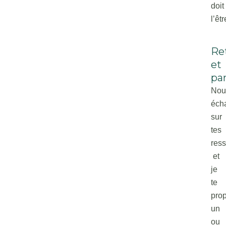
doit
l’êtr
Re
et
par
Nou
éch
sur
tes
ress
et
je
te
pro
un
ou