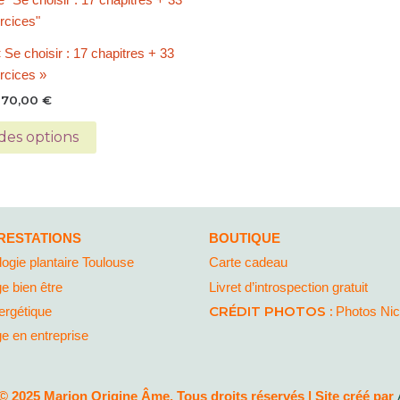
de
produit
prix :
a
17,99 €
 Se choisir : 17 chapitres + 33
à
plusieurs
70,00 €
ercices »
variations.
70,00
€
Les
options
des options
peuvent
être
choisies
sur
la
RESTATIONS
BOUTIQUE
page
logie plantaire Toulouse
Carte cadeau
du
e bien être
Livret d’introspection gratuit
produit
CRÉDIT PHOTOS :
ergétique
Photos Ni
 en entreprise
© 2025 Marion Origine Âme, Tous droits réservés | Site créé par