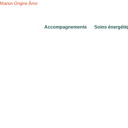
Aller
Marion Origine Âme
au
contenu
Accompagnements
Soins énergéti