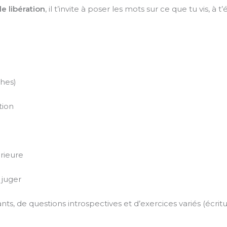
e libération
, il t’invite à poser les mots sur ce que tu vis, à 
ches)
tion
érieure
e juger
, de questions introspectives et d’exercices variés (écritur