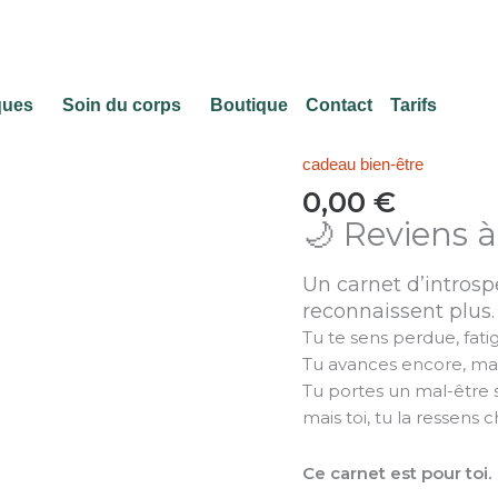
ques
Soin du corps
Boutique
Contact
Tarifs
cadeau bien-être
quantité
de
0,00
€
Livret
🌙 Reviens à
d'introspection
gratuit
Un carnet d’introsp
reconnaissent plus.
Tu te sens perdue, fati
Tu avances encore, mai
Tu portes un mal-être 
mais toi, tu la ressens 
Ce carnet est pour toi.