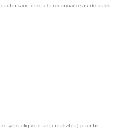
t’écouter sans filtre, à te reconnaître au-delà des
e, symbolique, rituel, créativité…) pour
te