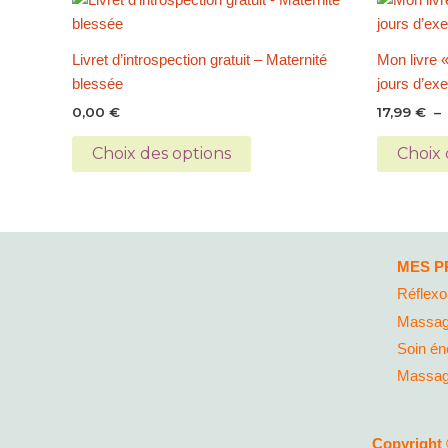
produit
a
Livret d’introspection gratuit – Maternité
Mon livre «
plusieurs
blessée
jours d’ex
variations.
0,00
€
17,99
€
–
Les
options
Choix des options
Choix 
peuvent
être
choisies
sur
la
MES P
page
Réflexo
du
Massag
produit
Soin én
Massage
Copyright 