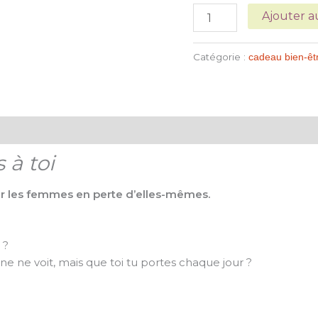
Ajouter a
Catégorie :
cadeau bien-êt
0)
 à toi
ur les femmes en perte d’elles-mêmes.
 ?
e ne voit, mais que toi tu portes chaque jour ?